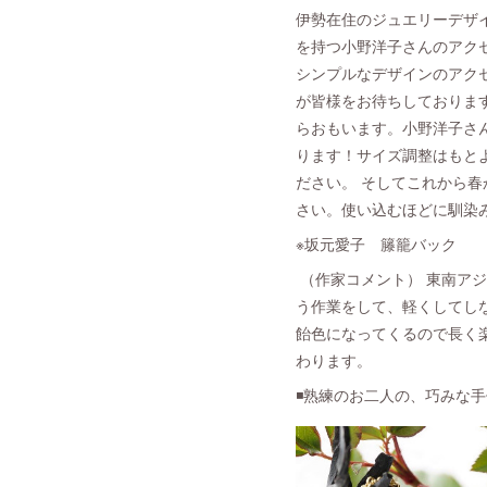
伊勢在住のジュエリーデザ
を持つ小野洋子さんのアク
シンプルなデザインのアク
が皆様をお待ちしておりま
らおもいます。小野洋子さ
ります！サイズ調整はもと
ださい。 そしてこれから
さい。使い込むほどに馴染
※坂元愛子 籐籠バック
（作家コメント） 東南アジ
う作業をして、軽くしてし
飴色になってくるので長く
わります。
◾️熟練のお二人の、巧みな