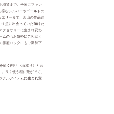
北海道まで。全国にファン
る様なシルバーやゴールドの
ュエリーまで、沢山の作品達
の１点に出会っていた頂けた
アクセサリーに生まれ変わ
ームのもお気軽にご相談く
の籐籠バックにもご期待下
を薄く削り 《背取り》と言
す。長く使う程に艶がでて、
ジナルアイテムに生まれ変