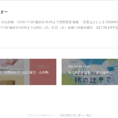
ときー
) 月火休廊 12:00-17:30 最終日16:00まで宮野里美 個展 -甘美なひととき-2026年
7:30 最終日16:00まで※30日（月）31日（火）休廊◇作家在廊日 3/27.28 4/5予
2022.05.08 14:40
建部弥希・水野ゆかり・山口健児・山本剛
春日葉子作品展 「旅の途中で」
プライバシーポリシー
特定商取引法に基づく表記