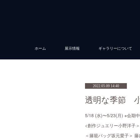
ホーム
展示情報
ギャラリーについて
2022.05.09 14:40
透明な季節 
5/18 (水)〜5/23(月) ※
<創作ジュエリー小野洋子
＜籐籠バッグ坂元愛子＞ 藤