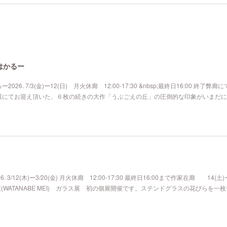
はかるー
. 7/3(金)ー12(日) 月火休廊 12:00-17:30 &nbsp;最終日16:00 終了弊廊
展にてお迎え頂いた、６枚の続きの大作「うぶごえの丘」の圧倒的な印象がいまだに
/12(木)ー3/20(金) 月火休廊 12:00-17:30 最終日16:00まで作家在廊 14(土)
邉 明衣(WATANABE MEI) ガラス展 初の個展開催です。ステンドグラスの花びらを一