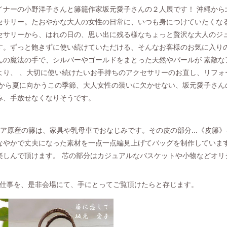
イナーの小野洋子さんと籐籠作家坂元愛子さんの２人展です！ 沖縄から
セサリー。たおやかな大人の女性の日常に、いつも身につけていたくな
セサリーから、はれの日の、思い出に残る様なちょっと贅沢な大人のジ
す。ずっと飽きずに使い続けていただける、そんなお客様のお気に入り
んの魔法の手で、シルバーやゴールドをまとった天然やパールが 素敵な
より、 、大切に使い続けたいお手持ちのアクセサリーのお直し、リフォ
春から夏に向かうこの季節、大人女性の装いに欠かせない、坂元愛子さん
み、手放せなくなりそうです。
ア原産の籐は、家具や乳母車でおなじみです。その皮の部分...《皮籐》
なやかで丈夫になった素材を一点一点編見上げてバッグを制作していま
楽しんで頂けます。 芯の部分はカジュアルなバスケットや小物などオリ
手仕事を、是非会場にて、手にとってご覧頂けたらと存じます。