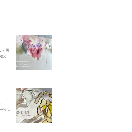
にて２回
強く…
ー
枚一枚…