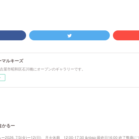
ーマルキーズ
春名古屋市昭和区石川橋にオープンのギャラリーです。
ー
はかるー
. 7/3(金)ー12(日) 月火休廊 12:00-17:30 &nbsp;最終日16:00 終了弊廊