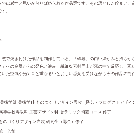
らでは感性と思いが散りばめられた作品群です。その凛とした佇まい、
です。
a
、窯で焼き付けた作品を制作している。「磁器」の白い温かみと滑らか
ス」への金属からの発色と滲み、繊細な素材同士が窯の中で反応し、互
ていた空気や光や音と重なるいとおしい感覚を受けながら今の作品の制
学 美術学部 美術学科 ものづくりデザイン専攻（陶芸・プロダクトデザイ
科高等学校専攻科 工芸デザイン科 セラミック陶芸コース 修了
学ものづくりデザイン専攻 研究生（彫金）修了
芸館 入館