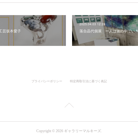
2025.04.03 12:29
工芸坂本愛子
落合晶代個展 ー人は波の中でい
プライバシーポリシー
特定商取引法に基づく表記
Copyright ©
2026
ギャラリーマルキーズ
.