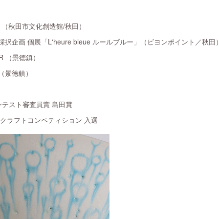
ur」（秋田市文化創造館/秋田）
択企画 個展「L'heure bleue ルールブルー」（ビヨンポイント／秋田
IR （景徳鎮）
蔵（景徳鎮）
ンテスト審査員賞 島田賞
23クラフトコンペティション 入選