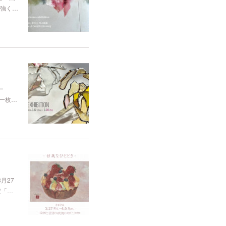
強く…
ー
枚一枚…
3月27
定「…