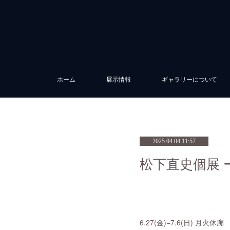
ホーム
展示情報
ギャラリーについて
2025.04.04 11:57
松下直史個展 
6.27(金)−7.6(日) 月火休廊 