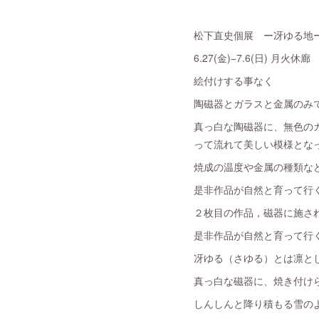
松下直史個展 ー冴ゆる地
6.27(金)−7.6(日) 月火休廊 
絵付けする事なく
陶磁器とガラスと金属のみ
真っ白な陶磁器に、無色の
って流れて美しい模様とな
焼成の温度や金属の種類な
是非作品が自然と育って行
２枚目の作品，磁器に施さ
是非作品が自然と育って行
冴ゆる（さゆる）とは凛と
真っ白な磁器に、焼き付け
しんしんと降り積もる雪の