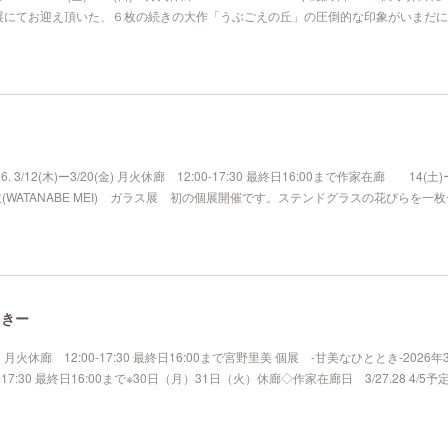
展にてお迎え頂いた、６枚の続きの大作「うぶごえの丘」の圧倒的な印象がいまだに
/12(木)ー3/20(金) 月火休廊 12:00-17:30 最終日16:00まで作家在廊 14(土)
邉 明衣(WATANABE MEI) ガラス展 初の個展開催です。ステンドグラスの花びらを一
ときー
) 月火休廊 12:00-17:30 最終日16:00まで宮野里美 個展 -甘美なひととき-2026年
7:30 最終日16:00まで※30日（月）31日（火）休廊◇作家在廊日 3/27.28 4/5予