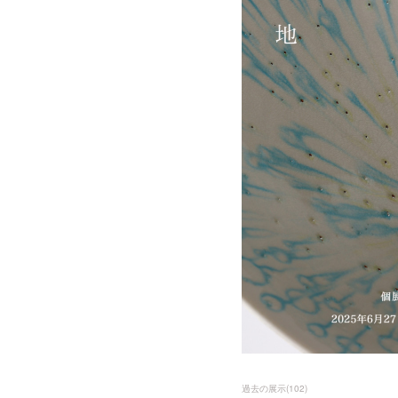
過去の展示
(
102
)