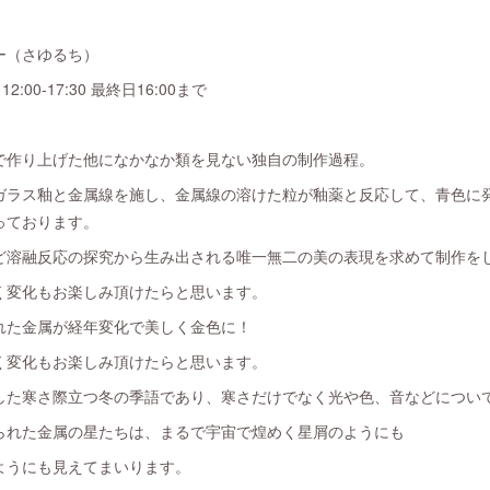
ー（さゆるち）
12:00-17:30 最終日16:00まで
で作り上げた他になかなか類を見ない独自の制作過程。
ガラス釉と金属線を施し、金属線の溶けた粒が釉薬と反応して、青色に
っております。
ど溶融反応の探究から生み出される唯一無二の美の表現を求めて制作を
く変化もお楽しみ頂けたらと思います。
れた金属が経年変化で美しく金色に！
く変化もお楽しみ頂けたらと思います。
した寒さ際立つ冬の季語であり、寒さだけでなく光や色、音などについ
られた金属の星たちは、まるで宇宙で煌めく星屑のようにも
ようにも見えてまいります。