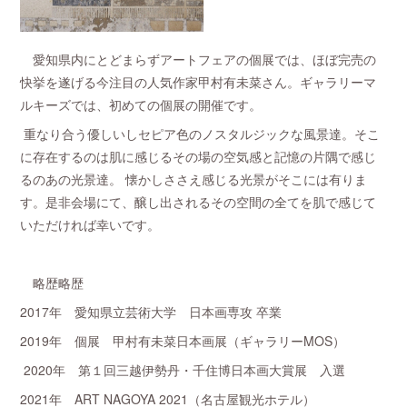
愛知県内にとどまらずアートフェアの個展では、ほぼ完売の
快挙を遂げる今注目の人気作家甲村有未菜さん。ギャラリーマ
ルキーズでは、初めての個展の開催です。
重なり合う優しいしセピア色のノスタルジックな風景達。そこ
に存在するのは肌に感じるその場の空気感と記憶の片隅で感じ
るのあの光景達。 懐かしささえ感じる光景がそこには有りま
す。是非会場にて、醸し出されるその空間の全てを肌で感じて
いただければ幸いです。
略歴略歴
2017年 愛知県立芸術大学 日本画専攻 卒業
2019年 個展 甲村有未菜日本画展（ギャラリーMOS）
2020年 第１回三越伊勢丹・千住博日本画大賞展 入選
2021年 ART NAGOYA 2021（名古屋観光ホテル）