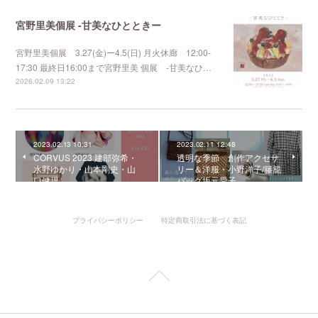
宮野里美個展 -甘美なひとときー
宮野里美個展 3.27(金)ー4.5(日) 月火休廊 12:00-
17:30 最終日16:00まで宮野里美 個展 -甘美なひ…
2026.02.09 13:22
2023.02.13 10:31
2023.02.11 12:48
CORVUS 2023 建部弥希・
透明な季節 創作アクセサ
水野ゆかり・山本剛史・山
リー＆洋服・小野洋子/籐籠
口健児
バッグ坂元愛子
プライバシーポリシー
特定商取引法に基づく表記