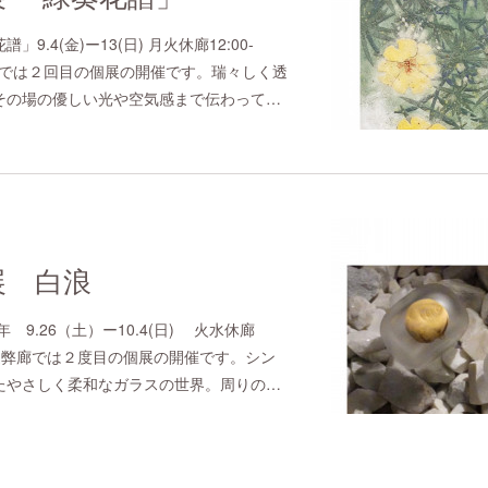
.4(金)ー13(日) 月火休廊12:00-
まで弊廊では２回目の個展の開催です。瑞々しく透
その場の優しい光や空気感まで伝わって…
展 白浪
 9.26（土）ー10.4(日) 火水休廊
6:00 迄弊廊では２度目の個展の開催です。シン
たやさしく柔和なガラスの世界。周りの…