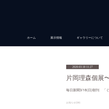
ホーム
展示情報
ギャラリーについて
2020.03.18 11:27
片岡理森個展〜
毎日新聞3/18(日)朝刊 
お知らせ
(
38
)