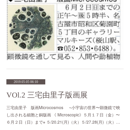
2019.05.05 06:10
VOl.2 三宅由里子版画展
三宅由里子 版画Microcosmos ~小宇宙の世界〜顕微鏡で映
し出される細胞と銅版画 《 Microscopic》５月１７日（金）〜
６月２日（日）まで※ ５/20.21(月)（火）５/27.28(月)（火）…