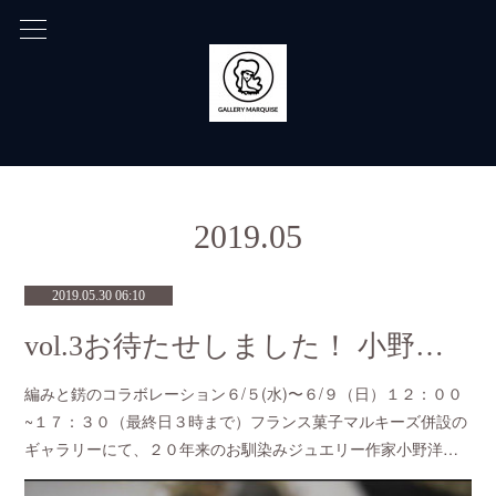
2019
.
05
2019.05.30 06:10
vol.3お待たせしました！ 小野洋子with坂本愛子
編みと錺のコラボレーション６/５(水)〜６/９（日）１２：００
~１７：３０（最終日３時まで）フランス菓子マルキーズ併設の
ギャラリーにて、２０年来のお馴染みジュエリー作家小野洋…