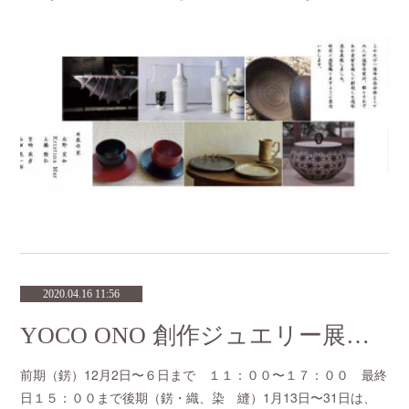
2020.04.16 11:56
YOCO ONO 創作ジュエリー展 サンタの贈り物
前期（錺）12月2日〜６日まで １１：００〜１７：００ 最終
日１５：００まで後期（錺・織、染 縫）1月13日〜31日は、