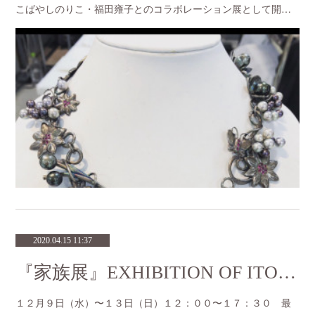
こばやしのりこ・福田雍子とのコラボレーション展として開…
2020.04.15 11:37
『家族展』EXHIBITION OF ITO FAMILY＊ITO HIROSHI・YORIKO・YU・ASAKO＊
１２月９日（水）〜１３日（日）１２：００〜１７：３０ 最